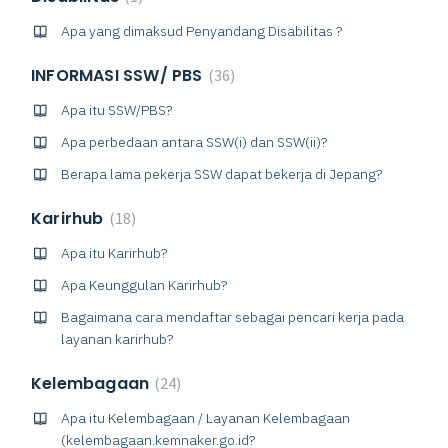
Apa yang dimaksud Penyandang Disabilitas ?
INFORMASI SSW/ PBS
36
Apa itu SSW/PBS?
Apa perbedaan antara SSW(i) dan SSW(ii)?
Berapa lama pekerja SSW dapat bekerja di Jepang?
Karirhub
18
Apa itu Karirhub?
Apa Keunggulan Karirhub?
Bagaimana cara mendaftar sebagai pencari kerja pada
layanan karirhub?
Kelembagaan
24
Apa itu Kelembagaan / Layanan Kelembagaan
(kelembagaan.kemnaker.go.id?