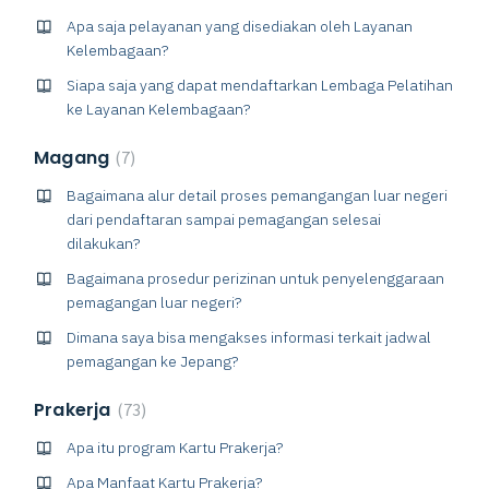
Apa saja pelayanan yang disediakan oleh Layanan
Kelembagaan?
Siapa saja yang dapat mendaftarkan Lembaga Pelatihan
ke Layanan Kelembagaan?
Magang
7
Bagaimana alur detail proses pemangangan luar negeri
dari pendaftaran sampai pemagangan selesai
dilakukan?
Bagaimana prosedur perizinan untuk penyelenggaraan
pemagangan luar negeri?
Dimana saya bisa mengakses informasi terkait jadwal
pemagangan ke Jepang?
Prakerja
73
Apa itu program Kartu Prakerja?
Apa Manfaat Kartu Prakerja?