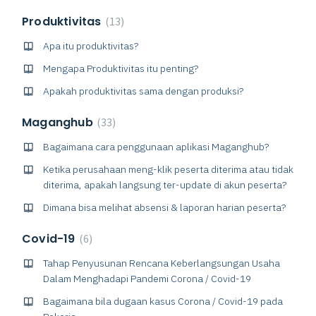
Produktivitas
13
Apa itu produktivitas?
Mengapa Produktivitas itu penting?
Apakah produktivitas sama dengan produksi?
Maganghub
33
Bagaimana cara penggunaan aplikasi Maganghub?
Ketika perusahaan meng-klik peserta diterima atau tidak
diterima, apakah langsung ter-update di akun peserta?
Dimana bisa melihat absensi & laporan harian peserta?
Covid-19
6
Tahap Penyusunan Rencana Keberlangsungan Usaha
Dalam Menghadapi Pandemi Corona / Covid-19
Bagaimana bila dugaan kasus Corona / Covid-19 pada