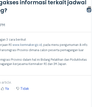
akses informasi terkait jadwal
ng?
3 PM
an 3 cara berikut:
erjaan RI
www.kemnaker.go.id
, pada menu pengumuman & info.
 Transmigrasi Provinsi dimana calon peserta pemagangan luar
igrasi Provinsi dalam hal ini Bidang Pelatihan dan Poduktivitas
magangan kerjasama Kemnaker RI dan IM Japan.
 article.
Ya
Tidak