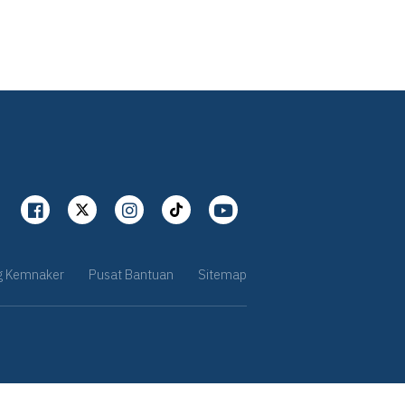
g Kemnaker
Pusat Bantuan
Sitemap