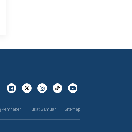
g Kemnaker
Pusat Bantuan
Sitemap