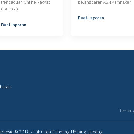
Pengaduan Online Rakyat
pelanggaran ASN Kemnaker
(LAPOR!)
Buat Laporan
Buat laporan
Khusus
Tentan
onesia © 2018 • Hak Cipta Dilindungi Undang-Undang.