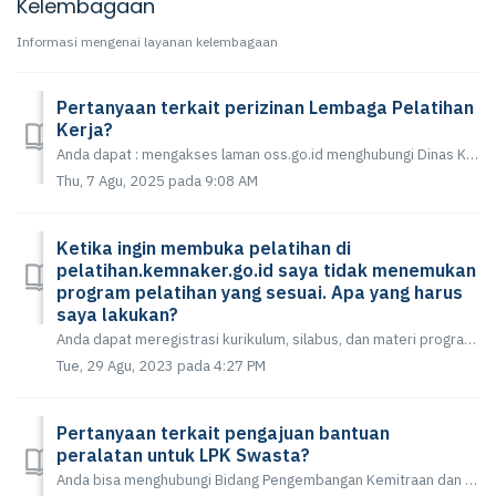
Kelembagaan
Informasi mengenai layanan kelembagaan
Pertanyaan terkait perizinan Lembaga Pelatihan
Kerja?
Anda dapat : mengakses laman oss.go.id menghubungi Dinas Kabupaten/Kota yang membidangi Penanaman Modal dan Pelayanan Terpadu Satu Pintu, atau menghubun...
Thu, 7 Agu, 2025 pada 9:08 AM
Ketika ingin membuka pelatihan di
pelatihan.kemnaker.go.id saya tidak menemukan
program pelatihan yang sesuai. Apa yang harus
saya lakukan?
Anda dapat meregistrasi kurikulum, silabus, dan materi program pelatihan Anda pada proglat.kemnaker.go.id sebelum membuka pelatihan di pelatihan.kemnaker.go...
Tue, 29 Agu, 2023 pada 4:27 PM
Pertanyaan terkait pengajuan bantuan
peralatan untuk LPK Swasta?
Anda bisa menghubungi Bidang Pengembangan Kemitraan dan Pendanaan dengan Bapak Pendi melalui nomor +62 811-8993-860 dan Bapak Fitroh melalui nomor +62 813-1...