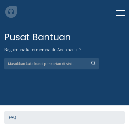
Pusat Bantuan
Bagaimana kami membantu Anda hari ini?
FAQ