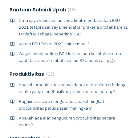
Bantuan Subsidi Upah
15
Data saya valid namun saya tidak mendapatkan BSU
2021 tetapi saat saya mendaftar prakerja ditolak karena
terdaftar sebagai penerima BSU
Kapan BSU Tahun 2022 cair kembali?
Gagal mendapatkan BSU karena ada kesalahan data
saat data sudah diubah namun BSU tidak cair juga
Produktivitas
13
Apakah produktivitas hanya dapat diterapkan di bidang
usaha yang menghasilkan produk berupa barang?
Bagaimana cara mengetahui apakah tingkat
produktivitas perusahaan meningkat?
Apakah ada alat pengukuran produktivitas secara
online?