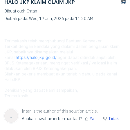
HALO JKP KLAIM CLAIM JKP
Dibuat oleh: Intan
Diubah pada: Wed, 17 Jun, 2026 pada 11:20 AM
Terimakasih telah menghubungi Bantuan Kemnaker
Terkait dengan kendala yang dialami dalam pengajuan klaim
JKP, sebaiknya disampaikan melalui
kanal
https://halo.jkp.go.id/
agar dapat ditindaklanjuti oleh
BPJS Ketenagakerjaan, mengingat verifikasi / validasi klaim
dilakukan oleh BPJS Ketenagakerjaan.
Silahkan pekerja membuat akun terlebih dahulu pada kanal
HaloJKP.
Demikian yang dapat kami sampaikan,
Terima kasih
Intan is the author of this solution article.
I
Apakah jawaban ini bermanfaat?
Ya
Tidak