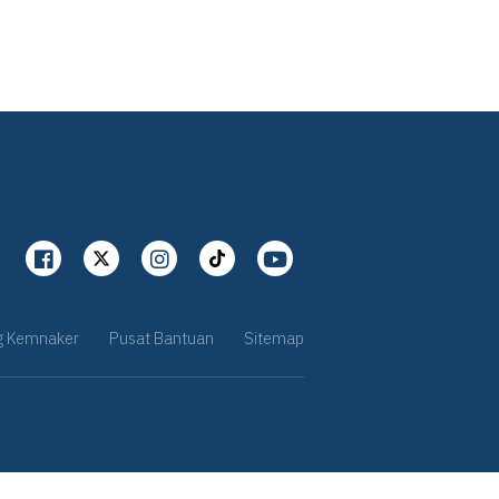
g Kemnaker
Pusat Bantuan
Sitemap