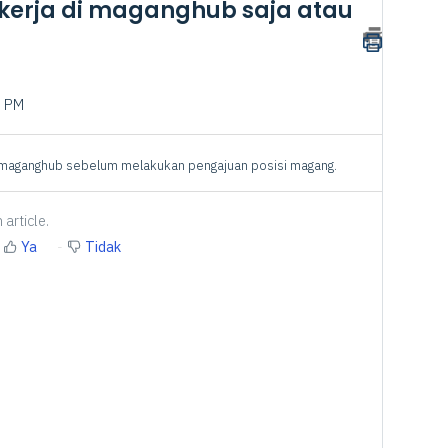
kerja di maganghub saja atau
1 PM
i maganghub sebelum melakukan pengajuan posisi magang.
 article.
Ya
Tidak