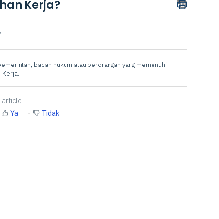
han Kerja?
M
i pemerintah, badan hukum atau perorangan yang memenuhi
 Kerja.
article.
Ya
Tidak