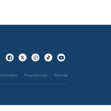
g Kemnaker
Pusat Bantuan
Sitemap