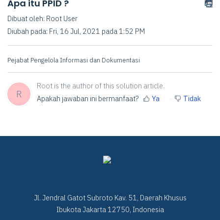
Apa itu PPID ?
Dibuat oleh: Root User
Diubah pada: Fri, 16 Jul, 2021 pada 1:52 PM
Pejabat Pengelola Informasi dan Dokumentasi
Root is the author of this solution article.
R
Apakah jawaban ini bermanfaat?
Ya
Tidak
Jl. Jendral Gatot Subroto Kav. 51, Daerah Khusus
Ibukota Jakarta 12750, Indonesia