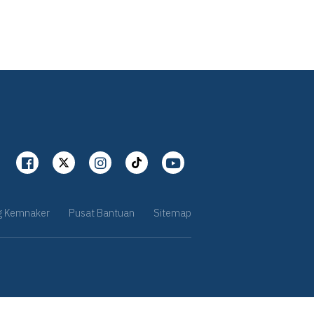
g Kemnaker
Pusat Bantuan
Sitemap