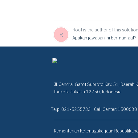
Root is the author of this solution 
R
Apakah jawaban ini bermanfaat?
Jl. Jendral Gatot Subroto Kav. 51, Daerah 
Ibukota Jakarta 12750, Indonesia
Telp: 021-5255733
Call Center: 1500630
Kementerian Ketenagakerjaan Republik Ind