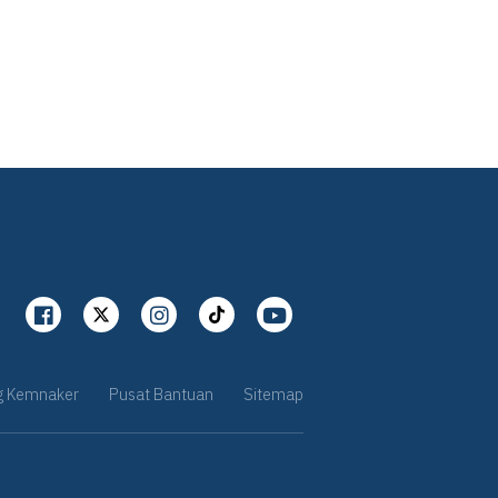
g Kemnaker
Pusat Bantuan
Sitemap