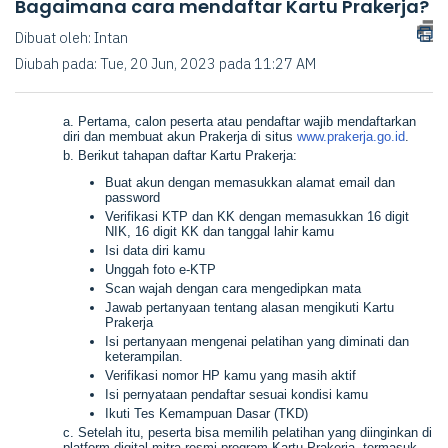
Bagaimana cara mendaftar Kartu Prakerja?
Dibuat oleh: Intan
Diubah pada: Tue, 20 Jun, 2023 pada 11:27 AM
a. Pertama, calon peserta atau pendaftar wajib mendaftarkan
diri dan membuat akun Prakerja di situs
www.prakerja.go.id
.
b. Berikut tahapan daftar Kartu Prakerja:
Buat akun dengan memasukkan alamat email dan
password
Verifikasi KTP dan KK dengan memasukkan 16 digit
NIK, 16 digit KK dan tanggal lahir kamu
Isi data diri kamu
Unggah foto e-KTP
Scan wajah dengan cara mengedipkan mata
Jawab pertanyaan tentang alasan mengikuti Kartu
Prakerja
Isi pertanyaan mengenai pelatihan yang diminati dan
keterampilan.
Verifikasi nomor HP kamu yang masih aktif
Isi pernyataan pendaftar sesuai kondisi kamu
Ikuti Tes Kemampuan Dasar (TKD)
c. Setelah itu, peserta bisa memilih pelatihan yang diinginkan di
platform digital mitra resmi program Kartu Prakerja, termasuk