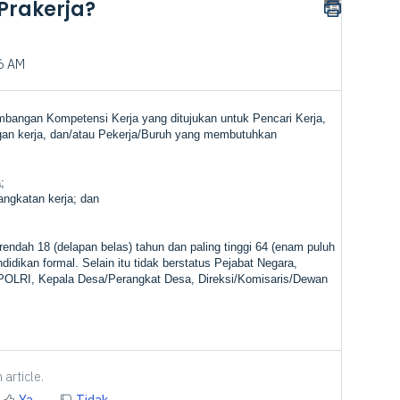
Prakerja?
26 AM
bangan Kompetensi Kerja yang ditujukan untuk Pencari Kerja,
an kerja, dan/atau Pekerja/Buruh yang membutuhkan
;
angkatan kerja; dan
 rendah 18 (delapan belas) tahun dan paling tinggi 64 (enam puluh
didikan formal. Selain itu tidak berstatus Pejabat Negara,
POLRI, Kepala Desa/Perangkat Desa, Direksi/Komisaris/Dewan
 article.
Ya
Tidak