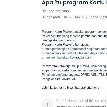
Apa itu program Kartu 
Dibuat oleh: Intan
Diubah pada: Tue, 20 Jun, 2023 pada 11:
Program Kartu Prakerja adalah program pengem
Pekerja/Buruh yang terkena pemutusan hubung
peningkatan kompetensi.
Program Kartu Prakerja bertujuan:
a. mengembangkan kompetensi angkatan kerja
b. meningkatkan produktivitas dan daya saing 
c. mengembangkan kewirausahaan.
Persyaratan prakerja meliputi WNI, usia paling
empat) tahun, serta tidak sedang mengikuti pen
Pimpinan dan/atau anggota DPRD, ASN, TNI, 
Pengawas BUMN/BUMD
Lebih lanjut kamu bisa lihat prakerja.go.id
Intan is the author of this solution
I
Apakah jawaban ini bermanfaat?